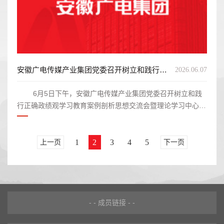
安徽广电传媒产业集团党委召开树立和践行正确政绩观学习教育案例剖析思想交流会暨理论学习中心组学习（扩大）会议
2026.06.07
	6月5日下午，安徽广电传媒产业集团党委召开树立和践
行正确政绩观学习教育案例剖析思想交流会暨理论学习中心组
学习（扩大）会议。集团党委书记、董事长周玉主持会议。集
团领导班子成员，各二级单位及中国广电安徽公司领导班子成
员，各三、四级公司主要负责人，集团总部各部门负责...
上一页
1
2
3
4
5
下一页
- - 成员链接 - -