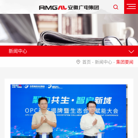
新闻中心
首页
-
新闻中心
-
集团要闻